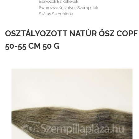
Eszközök És Kellékek
Swarovski Kristályos Szempillák
Szálas Szemöldök
OSZTÁLYOZOTT NATÚR ŐSZ COPF
50-55 CM 50 G