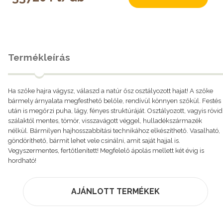
Termékleírás
Ha szőke hajra vágysz, válaszd a natúr ősz osztályozott hajat! A szőke
bármely árnyalata megfesthető belőle, rendívül könnyen szőkül. Festés
után is megőrzi puha, lágy, fényes struktúráját. Osztályozott, vagyis rövid
szálaktól mentes, tömör, visszavágott véggel, hulladékszármazék
nélkül. Bármilyen hajhosszabbítási technikához elkészíthető. Vasalható,
göndöríthető, bármit lehet vele csinálni, amit saját hajjal is.
Vegyszermentes, fertőtlenített! Megfelelő ápolás mellett két évig is
hordható!
AJÁNLOTT TERMÉKEK