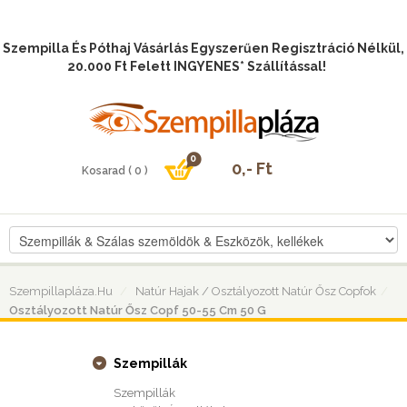
Szempilla És Póthaj Vásárlás Egyszerűen Regisztráció Nélkül,
20.000 Ft Felett INGYENES* Szállítással!
Szempillapláza.hu
Natúr Hajak / Osztályozott Natúr Ősz Copfok
Osztályozott Natúr Ősz Copf 50-55 Cm 50 G
Szempillák
Szempillák