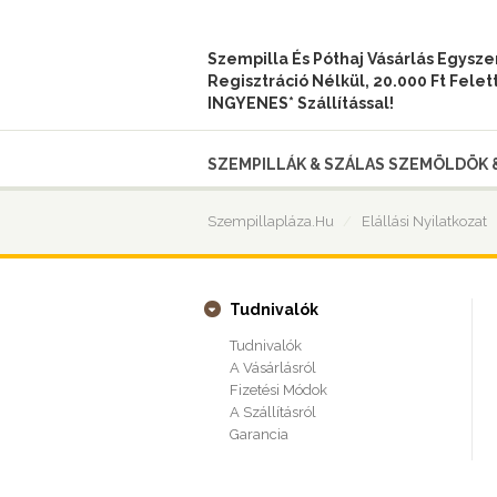
Szempilla És Póthaj Vásárlás Egysz
Regisztráció Nélkül, 20.000 Ft Felet
INGYENES* Szállítással!
SZEMPILLÁK & SZÁLAS SZEMÖLDÖK 
Szempillapláza.hu
Elállási Nyilatkozat
Tudnivalók
Tudnivalók
A Vásárlásról
Fizetési Módok
A Szállításról
Garancia