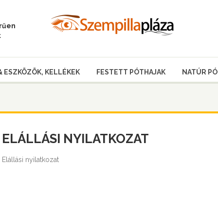
erűen
t
& ESZKÖZÖK, KELLÉKEK
FESTETT PÓTHAJAK
NATÚR PÓ
ELÁLLÁSI NYILATKOZAT
Elállási nyilatkozat