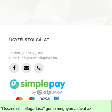
ÜGYFÉLSZOLGÁLAT
Telefon: 30/61-93-102
E-mail: info@szempillaplaza.hu
z "Összes süti elfogadása" gomb megnyomásával az