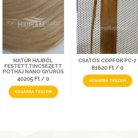
NATÚR HAJBÓL
CSATOS COPFOK PC-7
FESTETT,TINCSEZETT
81620 Ft / 0
PÓTHAJ NANO GYŰRŰS
40205 Ft / 0