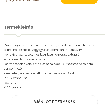
Termékleírás
-Natúr hajból 4-es barna színre festett, kristály keratinnal tincsezett
póthaj hőillesztéses vagy gyűrűs technikához előkészítve
-rendkívül puha, selymes tapintású, fényes struktúrájú
-különösen tartós és ellenálló
-bármit tehetsz vele, amit a saját hajaddal is: mosható, vasalható,
göndöríthető!
-megfelelő ápolás mellett hordhatósága akár 2 év!
-100% emberi haj
-60-65 cm
-100 gramm
AJÁNLOTT TERMÉKEK