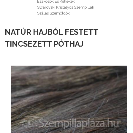
Eszközök És Kellékek
Swarovski Kristályos Szempillák
Szálas Szemöldök
NATÚR HAJBÓL FESTETT
TINCSEZETT PÓTHAJ