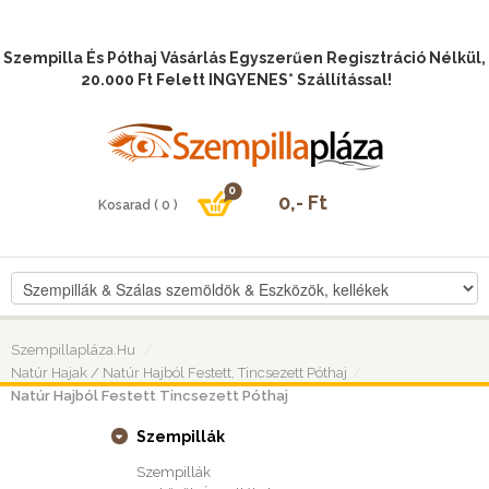
Szempilla És Póthaj Vásárlás Egyszerűen Regisztráció Nélkül,
20.000 Ft Felett INGYENES* Szállítással!
Szempillapláza.hu
Natúr Hajak / Natúr Hajból Festett, Tincsezett Póthaj
Natúr Hajból Festett Tincsezett Póthaj
Szempillák
Szempillák