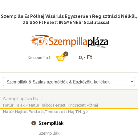
Szempilla És Póthaj Vásárlás Egyszerűen Regisztráció Nélkül,
20.000 Ft Felett INGYENES* Szállítással!
Szempillapláza.hu
Natúr Hajak / Natúr Hajból Festett, Tincsezett Póthaj
Natúr Hajból Festett,tincsezett Haj TN-32
Szempillák
Szempillák