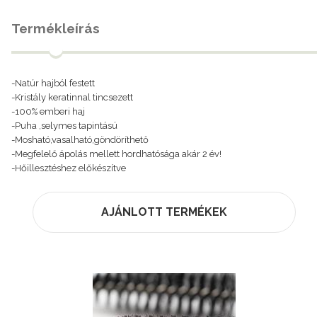
Termékleírás
-Natúr hajból festett
-Kristály keratinnal tincsezett
-100% emberi haj
-Puha ,selymes tapintású
-Mosható,vasalható,göndöríthető
-Megfelelő ápolás mellett hordhatósága akár 2 év!
-Hőillesztéshez előkészítve
AJÁNLOTT TERMÉKEK