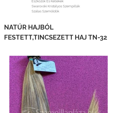
Eszközök És Kellékek
Swarovski Kristályos Szempillák
Szálas Szemöldök
NATÚR HAJBÓL
FESTETT,TINCSEZETT HAJ TN-32