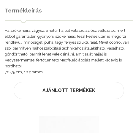
Termékleírás
Ha szőke hajra vágysz, a natúr hajból válaszd az ősz változatot, mert
ebből garantáltan gyönyörű szőke hajad lesz! Festés után is megőrzi
rendkívüli minőségét, puha, lágy, fényes struktúráját. Mivel copfról van
szó, bármilyen hajhosszabbítási technikához átalakítható. Vasalható,
göndöríthető, bármit lehet vele csinálni, amit saját hajjal is.
Vegyszermentes, fertőtlenített! Megfelelő ápolás mellett két évig is
hordható!
70-75 cm, 10 gramm
AJÁNLOTT TERMÉKEK