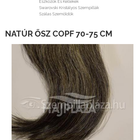
Eszközök És Kellékek
Swarovski Kristályos Szempillák
Szálas Szemöldök
NATÚR ŐSZ COPF 70-75 CM