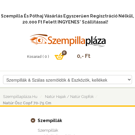
Szempilla És Póthaj Vásárlás Egyszerűen Regisztráció Nélkül,
20.000 Ft Felett INGYENES* Szállítással!
Szempillapláza.hu
Natúr Hajak / Natúr Copfok
Natúr Ősz Copf 70-75 Cm
Szempillák
Szempillák