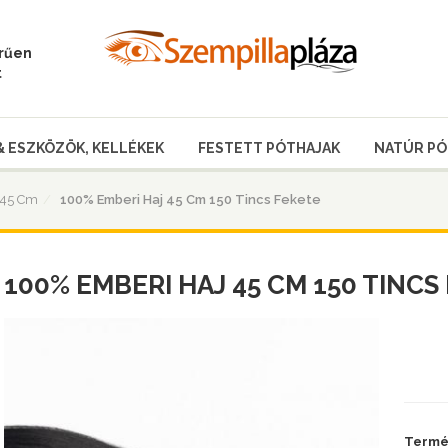
erűen
t
& ESZKÖZÖK, KELLÉKEK
FESTETT PÓTHAJAK
NATÚR PÓ
/ 45 Cm
100% Emberi Haj 45 Cm 150 Tincs Fekete
100% EMBERI HAJ 45 CM 150 TINCS
Termék