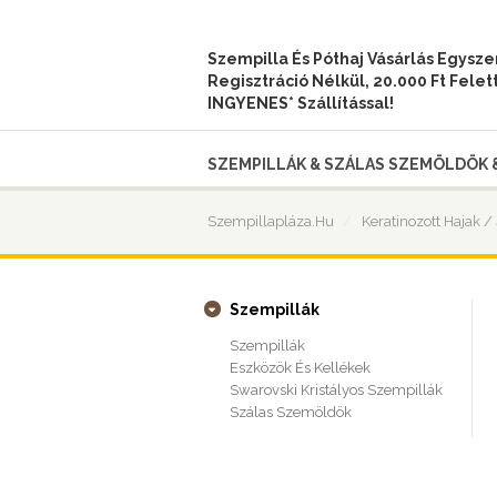
Szempilla És Póthaj Vásárlás Egysz
Regisztráció Nélkül, 20.000 Ft Felet
INGYENES* Szállítással!
SZEMPILLÁK & SZÁLAS SZEMÖLDÖK 
Szempillapláza.hu
Keratinozott Hajak 
Szempillák
Szempillák
Eszközök És Kellékek
Swarovski Kristályos Szempillák
Szálas Szemöldök