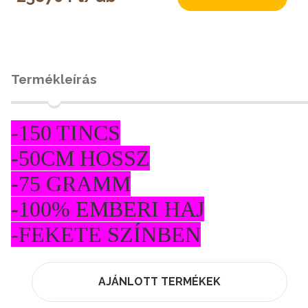
Termékleírás
-150 TINCS
-50CM HOSSZ
-75 GRAMM
-100% EMBERI HAJ
-FEKETE SZÍNBEN
AJÁNLOTT TERMÉKEK