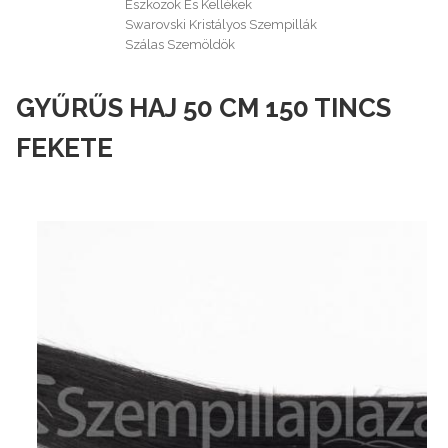
Eszközök És Kellékek
Swarovski Kristályos Szempillák
Szálas Szemöldök
GYŰRŰS HAJ 50 CM 150 TINCS
FEKETE