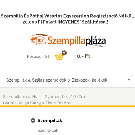
Szempilla És Póthaj Vásárlás Egyszerűen Regisztráció Nélkül,
20.000 Ft Felett INGYENES* Szállítással!
Szempillapláza.hu
Gyűrűzéshez / 50 Cm
Gyűrűs Haj 50 Cm 150 Tincs Fekete
Szempillák
Szempillák