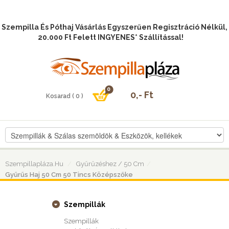
Szempilla És Póthaj Vásárlás Egyszerűen Regisztráció Nélkül,
20.000 Ft Felett INGYENES* Szállítással!
Szempillapláza.hu
Gyűrűzéshez / 50 Cm
Gyűrűs Haj 50 Cm 50 Tincs Középszőke
Szempillák
Szempillák