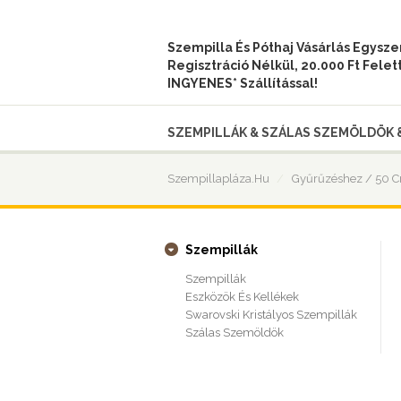
Szempilla És Póthaj Vásárlás Egysz
Regisztráció Nélkül, 20.000 Ft Felet
INGYENES* Szállítással!
SZEMPILLÁK & SZÁLAS SZEMÖLDÖK 
Szempillapláza.hu
Gyűrűzéshez / 50 
Szempillák
Szempillák
Eszközök És Kellékek
Swarovski Kristályos Szempillák
Szálas Szemöldök