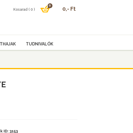
THAJAK
TUDNIVALÓK
TE
 ID: 3153