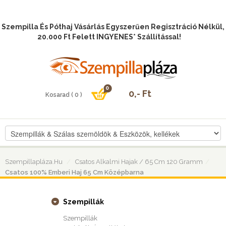
Szempilla És Póthaj Vásárlás Egyszerűen Regisztráció Nélkül,
20.000 Ft Felett INGYENES* Szállítással!
Szempillapláza.hu
Csatos Alkalmi Hajak / 65 Cm 120 Gramm
Csatos 100% Emberi Haj 65 Cm Középbarna
Szempillák
Szempillák