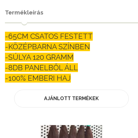
Termékleírás
-65CM CSATOS FESTETT
-KÖZÉPBARNA SZÍNBEN
-SÚLYA 120 GRAMM
-8DB PANELBŐL ÁLL
-100% EMBERI HAJ
AJÁNLOTT TERMÉKEK