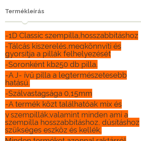
Termékleírás
-1D Classic szempilla,hosszabbításhoz
-Tálcás kiszerelés,megkönnyíti és
gyorsítja a pillák felhelyezését
-Soronként kb250 db pilla.
-A J- ívű pilla a legtermészetesebb
hatású.
-Szálvastagsága 0,15mm
-A termék közt találhatóak mix és
y szempillák,valamint minden ami a
szempilla hosszabbításhoz, dúsításhoz
szükséges eszköz és kellék.
Minden terméket azonnal raktárról