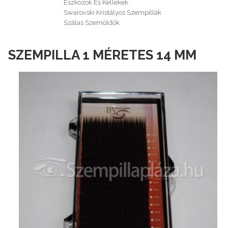
Eszközök És Kellékek
Swarovski Kristályos Szempillák
Szálas Szemöldök
SZEMPILLA 1 MÉRETES 14 MM