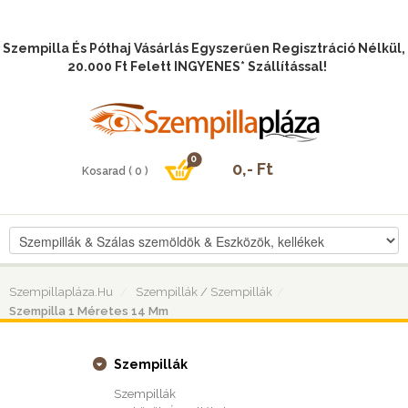
Szempilla És Póthaj Vásárlás Egyszerűen Regisztráció Nélkül,
20.000 Ft Felett INGYENES* Szállítással!
Szempillapláza.hu
Szempillák / Szempillák
Szempilla 1 Méretes 14 Mm
Szempillák
Szempillák