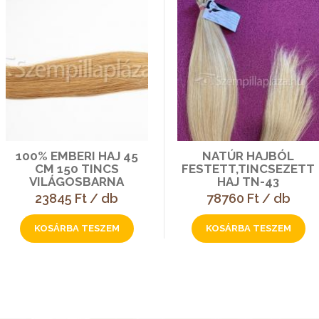
100% EMBERI HAJ 45
NATÚR HAJBÓL
CM 150 TINCS
FESTETT,TINCSEZETT
VILÁGOSBARNA
HAJ TN-43
23845 Ft / db
78760 Ft / db