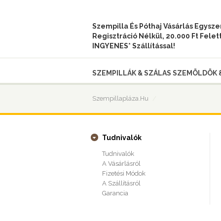
Szempilla És Póthaj Vásárlás Egysz
Regisztráció Nélkül, 20.000 Ft Felet
INGYENES* Szállítással!
SZEMPILLÁK & SZÁLAS SZEMÖLDÖK 
Szempillapláza.hu
Tudnivalók
Tudnivalók
A Vásárlásról
Fizetési Módok
A Szállításról
Garancia